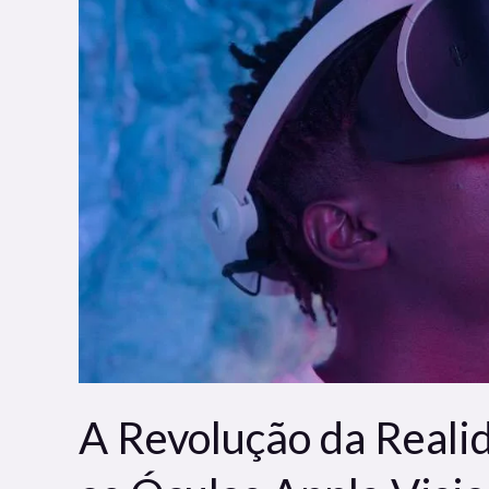
Revolução
da
Realidade
Virtual:
Conheça
os
Óculos
Apple
Vision
Pro
A Revolução da Reali