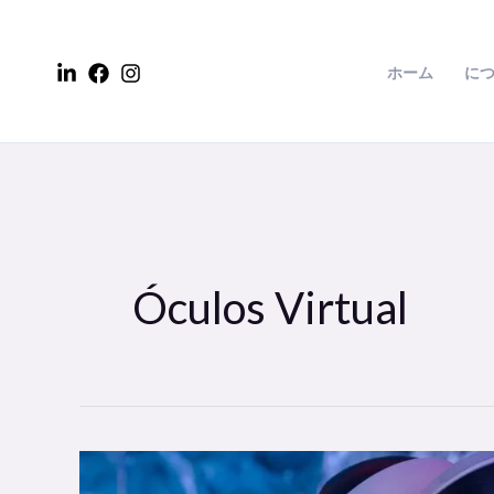
コ
ン
ホーム
に
テ
ン
ツ
に
ス
キ
ッ
Óculos Virtual
プ
A