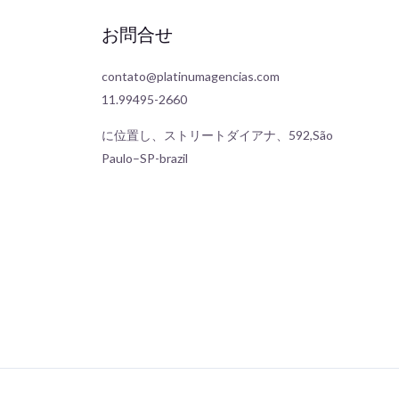
お問合せ
contato@platinumagencias.com
11.99495-2660
に位置し、ストリートダイアナ、592,São
Paulo–SP-brazil
Panjabi
Chinese
Spanish
German