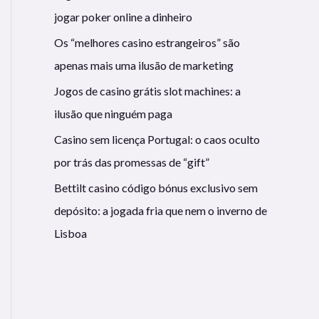
jogar poker online a dinheiro
Os “melhores casino estrangeiros” são
apenas mais uma ilusão de marketing
Jogos de casino grátis slot machines: a
ilusão que ninguém paga
Casino sem licença Portugal: o caos oculto
por trás das promessas de “gift”
Bettilt casino código bónus exclusivo sem
depósito: a jogada fria que nem o inverno de
Lisboa