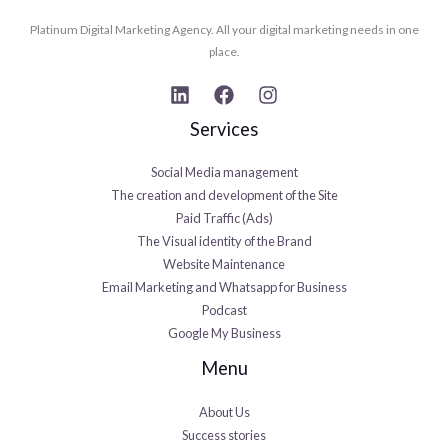
i
Platinum Digital Marketing Agency. All your digital marketing needs in one
v
place.
e
:
Services
Social Media management
The creation and development of the Site
Paid Traffic (Ads)
The Visual identity of the Brand
Website Maintenance
Email Marketing and Whatsapp for Business
Podcast
Google My Business
Menu
About Us
Success stories