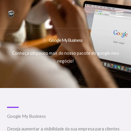
Skip
to
content
Google My Business
Conheça um pouco mais do nosso pacote do google meu
negócio!
Google My Business
Deseja aumentar a visibilidade da sua empresa para clientes