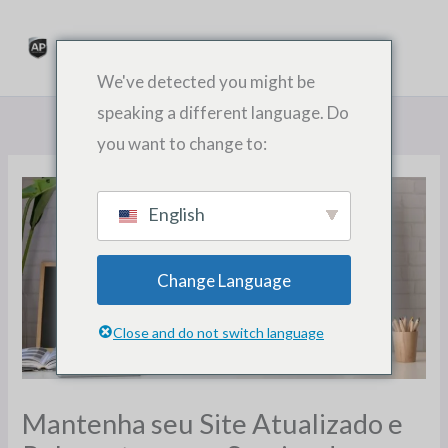
コ
ン
テ
We've detected you might be
ン
speaking a different language. Do
ツ
you want to change to:
に
ス
キ
English
ッ
プ
Change Language
Close and do not switch language
Mantenha seu Site Atualizado e