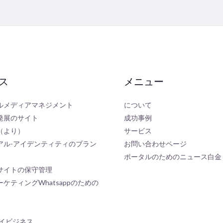
ス
メニュー
ルメディアマネジメント
について
発展のサイト
成功事例
（より）
サービス
アル-アイデンティティのブラン
お問い合わせページ
ポータルのためのニュース白金
サイトの保守管理
ケティングWhatsappのための
eマイビジネス