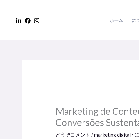
コ
ン
ホーム
に
テ
ン
ツ
に
ス
キ
ッ
プ
Marketing de Conteú
Conversões Sustent
どうぞコメント
/
marketing digital
/ 