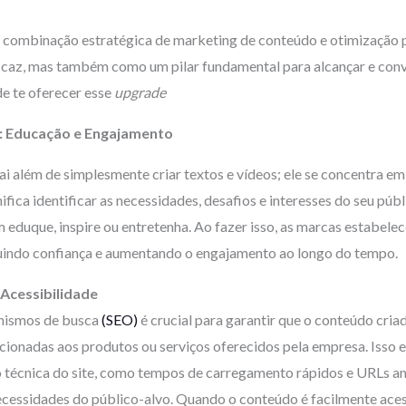
, a combinação estratégica de marketing de conteúdo e otimizaçã
icaz, mas também como um pilar fundamental para alcançar e conv
e te oferecer esse
upgrade
: Educação e Engajamento
ai além de simplesmente criar textos e vídeos; ele se concentra em
nifica identificar as necessidades, desafios e interesses do seu pú
 eduque, inspire ou entretenha. Ao fazer isso, as marcas estabe
uindo confiança e aumentando o engajamento ao longo do tempo.
 Acessibilidade
anismos de busca
(SEO)
é crucial para garantir que o conteúdo cria
ionadas aos produtos ou serviços oferecidos pela empresa. Isso en
o técnica do site, como tempos de carregamento rápidos e URLs am
cessidades do público-alvo. Quando o conteúdo é facilmente acessí