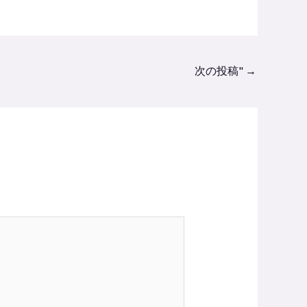
次の投稿"
→