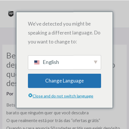
Ir
para
o
We've detected you might be
conteúdo
speaking a different language. Do
you want to change to:
Bets casino 50 free spins sem
English
depósito agora: o truque barato
que ninguém quer que você
Change Language
descubra
Por
Close and do not switch language
Bets casino 50 free spins sem depósito agora: o truque
barato que ninguém quer que você descubra
O que realmente está por trás das “ofertas grátis”
Quando a casa anuncia 50 rodadas grátis sem exigir depósito,