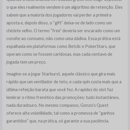
o que eles realmente vendem é um algoritmo de retenção. Eles
sabem que a maioria dos jogadores vai perder a primeira
aposta e, depois disso, o “gift” deixa‑se de lado como um
chiclete velho. O termo “free” deveria ser encarado como um
convite ao consumo, não como uma dádiva. Essa prática está
espalhada em plataformas como Betclic e PokerStars, que
operam como se fossem caridosas, mas cada centavo de
jogada tem um preço.
Imagine‑se a jogar Starburst, aquele clássico que gira mais
rápido que um ventilador de teto, e cada spin custa mais que a
última refeição barata que você fez. A rapidez do slot faz
lembrar o ritmo frenético das promoções: tudo instantâneo,
nada duradouro. No mesmo compasso, Gonzo’s Quest
oferece alta volatilidade, tal como a promessa de “ganhos
garantidos” que, na prática, só garante a sua paciência.