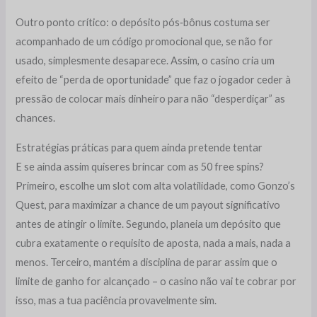
Outro ponto crítico: o depósito pós‑bônus costuma ser
acompanhado de um código promocional que, se não for
usado, simplesmente desaparece. Assim, o casino cria um
efeito de “perda de oportunidade” que faz o jogador ceder à
pressão de colocar mais dinheiro para não “desperdiçar” as
chances.
Estratégias práticas para quem ainda pretende tentar
E se ainda assim quiseres brincar com as 50 free spins?
Primeiro, escolhe um slot com alta volatilidade, como Gonzo’s
Quest, para maximizar a chance de um payout significativo
antes de atingir o limite. Segundo, planeia um depósito que
cubra exatamente o requisito de aposta, nada a mais, nada a
menos. Terceiro, mantém a disciplina de parar assim que o
limite de ganho for alcançado – o casino não vai te cobrar por
isso, mas a tua paciência provavelmente sim.