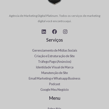
Agência de Marketing Digital Platinum. Todos os serviços de marketing
digital você encontra aqui.
Serviços
Gerenciamento de Mídias Sociais
Criação e Estruturação de Site
Tráfego Pago (Anúncios)
Identidade Visual de Marca
Manutenção de Site
Email Marketing e Whatsapp Business
Podcast
Google Meu Negócio
Menu
Sobre Nós