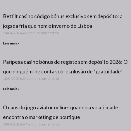
Bettilt casino código bónus exclusivo sem depósito: a
jogada fria que nem o inverno de Lisboa
13/04/2026
Nenhum comentário
Leia mais »
Paripesa casino bónus de registo sem depósito 2026: O
que ninguém lhe conta sobre a ilusão de “gratuidade”
13/04/2026
Nenhum comentário
Leia mais »
O caos do jogo aviator online: quando a volatilidade
encontra o marketing de boutique
13/04/2026
Nenhum comentário