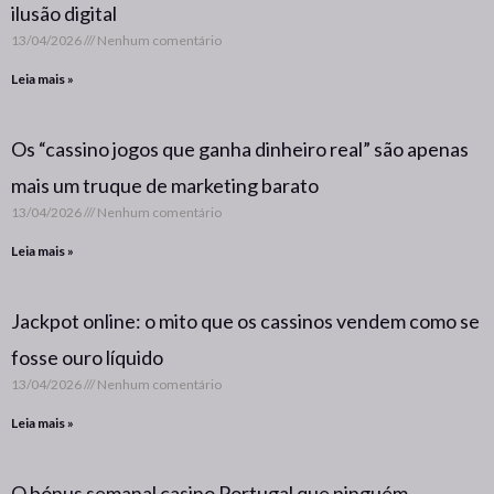
ilusão digital
13/04/2026
Nenhum comentário
Leia mais »
Os “cassino jogos que ganha dinheiro real” são apenas
mais um truque de marketing barato
13/04/2026
Nenhum comentário
Leia mais »
Jackpot online: o mito que os cassinos vendem como se
fosse ouro líquido
13/04/2026
Nenhum comentário
Leia mais »
O bónus semanal casino Portugal que ninguém