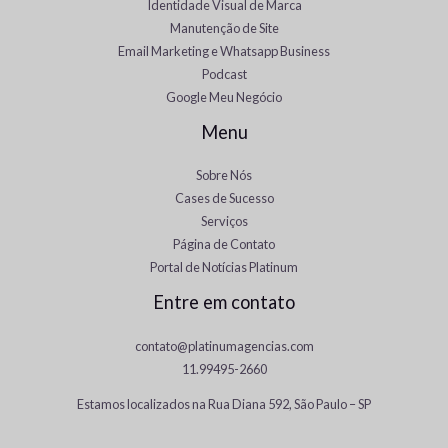
Identidade Visual de Marca
Manutenção de Site
Email Marketing e Whatsapp Business
Podcast
Google Meu Negócio
Menu
Sobre Nós
Cases de Sucesso
Serviços
Página de Contato
Portal de Notícias Platinum
Entre em contato
contato@platinumagencias.com
11.99495-2660
Estamos localizados na Rua Diana 592, São Paulo – SP
Japanese
Panjabi