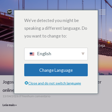
Ir
para
o
We've detected you might be
conteúdo
speaking a different language. Do
Portal de Notícias Platinum
you want to change to:
Fique por dentro de todas as novidades do mercado e esteja
sempre atualizado e a frente da sua concorrência.
English
Change Language
P
P
P
P
P
Jogos de alto risco: a triste realidade de jogar poker
Close and do not switch language
á
á
á
á
á
online a dinheiro
g
g
g
g
g
13/04/2026
Nenhum comentário
i
i
i
i
i
Leia mais »
n
n
n
n
n