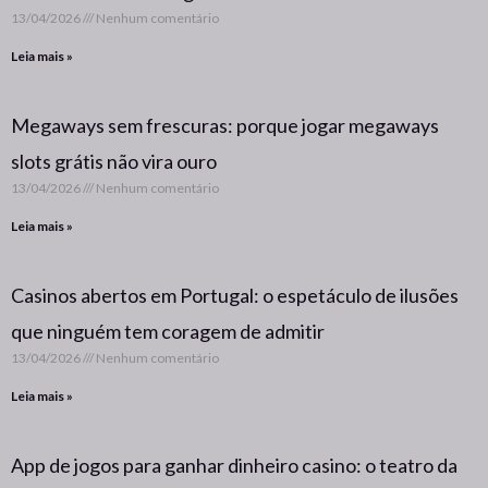
13/04/2026
Nenhum comentário
Leia mais »
Megaways sem frescuras: porque jogar megaways
slots grátis não vira ouro
13/04/2026
Nenhum comentário
Leia mais »
Casinos abertos em Portugal: o espetáculo de ilusões
que ninguém tem coragem de admitir
13/04/2026
Nenhum comentário
Leia mais »
App de jogos para ganhar dinheiro casino: o teatro da