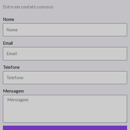
Entre em contato conosco
Nome
Email
Telefone
Mensagem