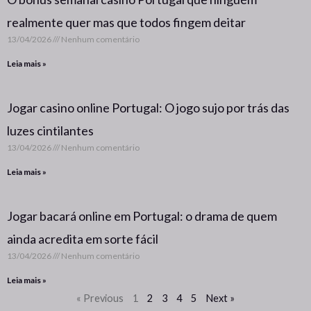
realmente quer mas que todos fingem deitar
13/04/2026
Nenhum comentário
Leia mais »
Jogar casino online Portugal: O jogo sujo por trás das
luzes cintilantes
13/04/2026
Nenhum comentário
Leia mais »
Jogar bacará online em Portugal: o drama de quem
ainda acredita em sorte fácil
13/04/2026
Nenhum comentário
Leia mais »
« Previous
1
2
3
4
5
Next »