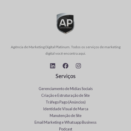
Agência de Marketing Digital Platinum. Todos os serviços de marketing
digital você encontra aqui.
Serviços
Gerenciamento de Mídias Sociais
Criação e Estruturação de Site
Tráfego Pago (Anúncios)
Identidade Visual de Marca
Manutenção de Site
Email Marketing e Whatsapp Business
Podcast