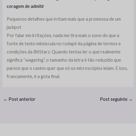
coragem de admitir
Pequenos detalhes que irritam mais que a promessa de um
jackpot
Por falar em irritações, nada me tira mais o sono do que a
fonte de texto minúscula no rodapé da página de termos e
condições da BitStarz. Quando tentas ler o que realmente
significa “wagering”, o tamanho da letra é tão reduzido que
parece que o casino quer que só os microscópios leiam. E isso,
francamente, é a gota final.
←
Post anterior
Post seguinte
→