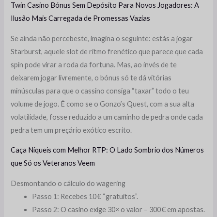
Twin Casino Bónus Sem Depósito Para Novos Jogadores: A
Ilusão Mais Carregada de Promessas Vazias
Se ainda não percebeste, imagina o seguinte: estás a jogar
Starburst, aquele slot de ritmo frenético que parece que cada
spin pode virar a roda da fortuna. Mas, ao invés de te
deixarem jogar livremente, o bónus só te dá vitórias
minúsculas para que o cassino consiga “taxar” todo o teu
volume de jogo. É como se o Gonzo’s Quest, com a sua alta
volatilidade, fosse reduzido a um caminho de pedra onde cada
pedra tem um preçário exótico escrito.
Caça Níqueis com Melhor RTP: O Lado Sombrio dos Números
que Só os Veteranos Veem
Desmontando o cálculo do wagering
Passo 1: Recebes 10 € “gratuitos”.
Passo 2: O casino exige 30× o valor – 300 € em apostas.