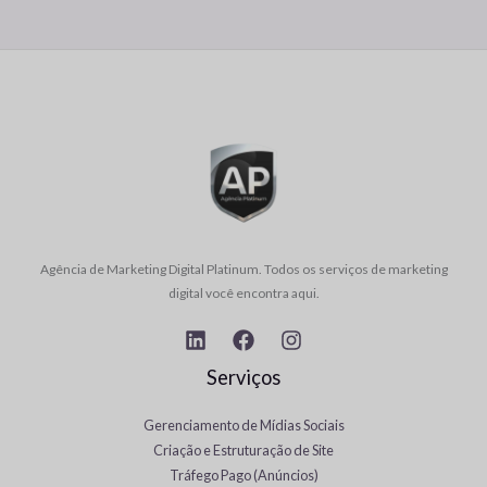
Agência de Marketing Digital Platinum. Todos os serviços de marketing
digital você encontra aqui.
Serviços
Gerenciamento de Mídias Sociais
Criação e Estruturação de Site
Tráfego Pago (Anúncios)