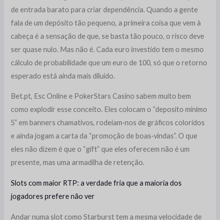
de entrada barato para criar dependência. Quando a gente
fala de um depósito tão pequeno, a primeira coisa que vem à
cabeça é a sensação de que, se basta tão pouco, o risco deve
ser quase nulo. Mas não é. Cada euro investido tem o mesmo
cálculo de probabilidade que um euro de 100, só que o retorno
esperado está ainda mais diluído.
Bet.pt, Esc Online e PokerStars Casino sabem muito bem
como explodir esse conceito. Eles colocam o “deposito mínimo
5” em banners chamativos, rodeiam‑nos de gráficos coloridos
e ainda jogam a carta da “promoção de boas‑vindas”. O que
eles não dizem é que o “gift” que eles oferecem não é um
presente, mas uma armadilha de retenção.
Slots com maior RTP: a verdade fria que a maioria dos
jogadores prefere não ver
Andar numa slot como Starburst tem a mesma velocidade de