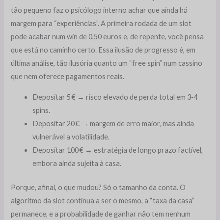
tão pequeno faz o psicólogo interno achar que ainda há
margem para “experiências”. A primeira rodada de um slot
pode acabar num win de 0,50 euros e, de repente, você pensa
que está no caminho certo. Essa ilusão de progresso é, em
última análise, tão ilusória quanto um “free spin” num cassino
que nem oferece pagamentos reais.
Depositar 5 € → risco elevado de perda total em 3‑4
spins.
Depositar 20 € → margem de erro maior, mas ainda
vulnerável a volatilidade.
Depositar 100 € → estratégia de longo prazo factível,
embora ainda sujeita à casa.
Porque, afinal, o que mudou? Só o tamanho da conta. O
algoritmo da slot continua a ser o mesmo, a “taxa da casa”
permanece, e a probabilidade de ganhar não tem nenhum