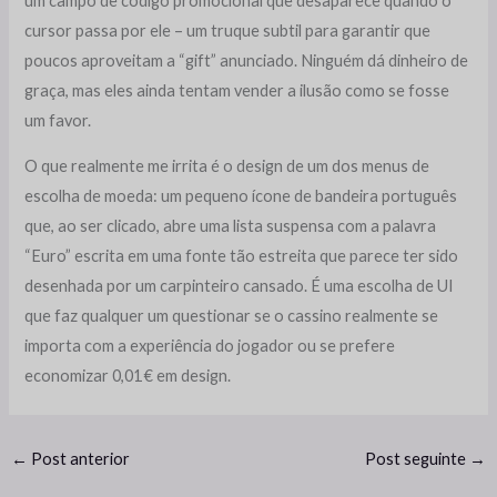
um campo de código promocional que desaparece quando o
cursor passa por ele – um truque subtil para garantir que
poucos aproveitam a “gift” anunciado. Ninguém dá dinheiro de
graça, mas eles ainda tentam vender a ilusão como se fosse
um favor.
O que realmente me irrita é o design de um dos menus de
escolha de moeda: um pequeno ícone de bandeira português
que, ao ser clicado, abre uma lista suspensa com a palavra
“Euro” escrita em uma fonte tão estreita que parece ter sido
desenhada por um carpinteiro cansado. É uma escolha de UI
que faz qualquer um questionar se o cassino realmente se
importa com a experiência do jogador ou se prefere
economizar 0,01 € em design.
←
Post anterior
Post seguinte
→