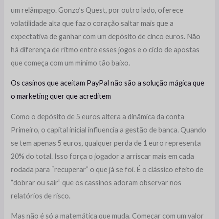
um relâmpago. Gonzo’s Quest, por outro lado, oferece
volatilidade alta que faz o coração saltar mais que a
expectativa de ganhar com um depósito de cinco euros. Não
há diferença de ritmo entre esses jogos e o ciclo de apostas
que começa com um mínimo tão baixo.
Os casinos que aceitam PayPal não são a solução mágica que
o marketing quer que acreditem
Como o depósito de 5 euros altera a dinâmica da conta
Primeiro, o capital inicial influencia a gestão de banca. Quando
se tem apenas 5 euros, qualquer perda de 1 euro representa
20% do total. Isso força o jogador a arriscar mais em cada
rodada para “recuperar” o que já se foi. É o clássico efeito de
“dobrar ou sair” que os cassinos adoram observar nos
relatórios de risco.
Mas não é só a matemática que muda. Começar com um valor