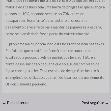
Mas o que realmente me tira do sério é o design de retirada. A
maioria dos casinos tem uma barra de progresso que avança a
passos de 10%, parando sempre no 70% antes de
desaparecer. Essa “arte” de arrastar o processo de
pagamento parece feita para manter os jogadores à espera,
como se a ansiedade fosse parte do entretenimento.
O problema maior, porém, não está nos termos nem nas taxas.
É o fato de que o botão de “confirmar” costuma estar
localizado a poucos pixels de um link que leva ao T&C, e a
fonte desse link é tão pequena que só alguém com visão de
águia conseguiria ler. Essa escolha de design é um insulto à
inteligência do utilizador, que tem de lutar contra um elemento
UI ridiculamente pequeno.
←
Post anterior
Post seguinte
→