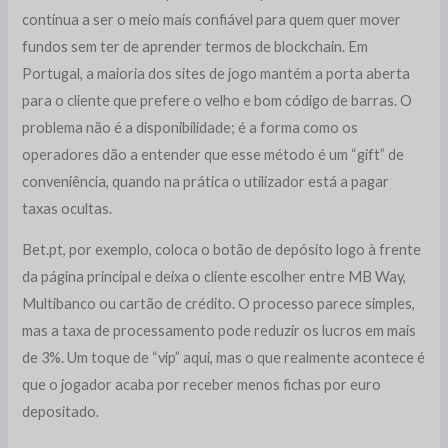
continua a ser o meio mais confiável para quem quer mover
fundos sem ter de aprender termos de blockchain. Em
Portugal, a maioria dos sites de jogo mantém a porta aberta
para o cliente que prefere o velho e bom código de barras. O
problema não é a disponibilidade; é a forma como os
operadores dão a entender que esse método é um “gift” de
conveniência, quando na prática o utilizador está a pagar
taxas ocultas.
Bet.pt, por exemplo, coloca o botão de depósito logo à frente
da página principal e deixa o cliente escolher entre MB Way,
Multibanco ou cartão de crédito. O processo parece simples,
mas a taxa de processamento pode reduzir os lucros em mais
de 3%. Um toque de “vip” aqui, mas o que realmente acontece é
que o jogador acaba por receber menos fichas por euro
depositado.