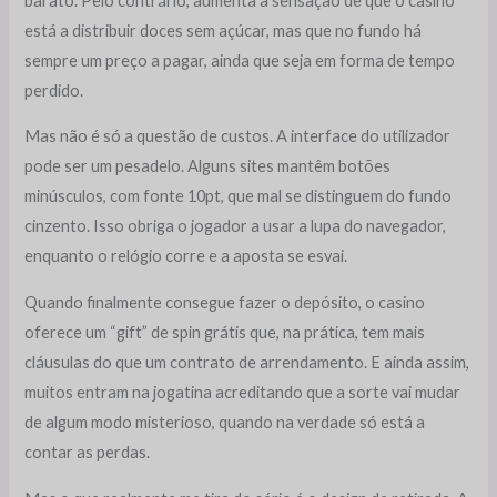
barato. Pelo contrário, aumenta a sensação de que o casino
está a distribuir doces sem açúcar, mas que no fundo há
sempre um preço a pagar, ainda que seja em forma de tempo
perdido.
Mas não é só a questão de custos. A interface do utilizador
pode ser um pesadelo. Alguns sites mantêm botões
minúsculos, com fonte 10pt, que mal se distinguem do fundo
cinzento. Isso obriga o jogador a usar a lupa do navegador,
enquanto o relógio corre e a aposta se esvai.
Quando finalmente consegue fazer o depósito, o casino
oferece um “gift” de spin grátis que, na prática, tem mais
cláusulas do que um contrato de arrendamento. E ainda assim,
muitos entram na jogatina acreditando que a sorte vai mudar
de algum modo misterioso, quando na verdade só está a
contar as perdas.