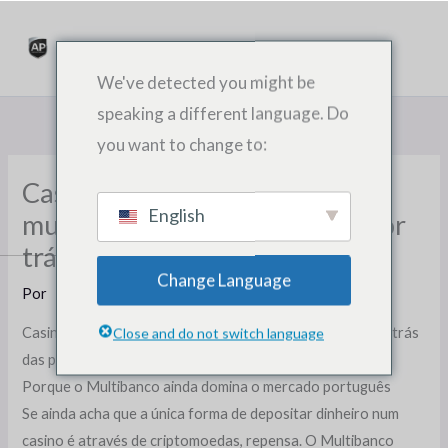
Ir
para
o
We've detected you might be
conteúdo
speaking a different language. Do
you want to change to:
Casino online que aceita
English
multibanco: a realidade crua por
trás das promessas
Change Language
Por
Casino online que aceita multibanco: a realidade crua por trás
Close and do not switch language
das promessas
Porque o Multibanco ainda domina o mercado português
Se ainda acha que a única forma de depositar dinheiro num
casino é através de criptomoedas, repensa. O Multibanco