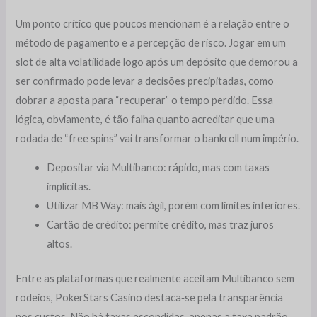
Um ponto crítico que poucos mencionam é a relação entre o
método de pagamento e a percepção de risco. Jogar em um
slot de alta volatilidade logo após um depósito que demorou a
ser confirmado pode levar a decisões precipitadas, como
dobrar a aposta para “recuperar” o tempo perdido. Essa
lógica, obviamente, é tão falha quanto acreditar que uma
rodada de “free spins” vai transformar o bankroll num império.
Depositar via Multibanco: rápido, mas com taxas
implícitas.
Utilizar MB Way: mais ágil, porém com limites inferiores.
Cartão de crédito: permite crédito, mas traz juros
altos.
Entre as plataformas que realmente aceitam Multibanco sem
rodeios, PokerStars Casino destaca‑se pela transparência
nos custos. Não há taxas escondidas, apenas a taxa padrão