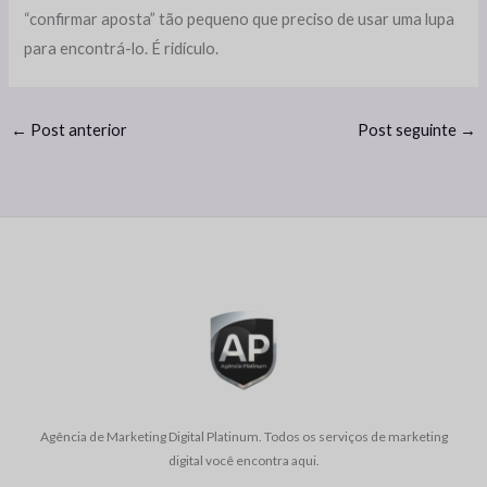
“confirmar aposta” tão pequeno que preciso de usar uma lupa
para encontrá-lo. É ridículo.
←
Post anterior
Post seguinte
→
Agência de Marketing Digital Platinum. Todos os serviços de marketing
digital você encontra aqui.