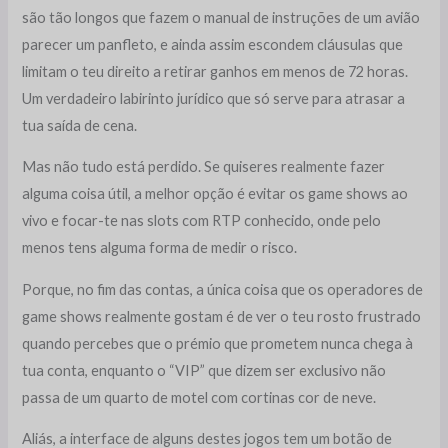
são tão longos que fazem o manual de instruções de um avião
parecer um panfleto, e ainda assim escondem cláusulas que
limitam o teu direito a retirar ganhos em menos de 72 horas.
Um verdadeiro labirinto jurídico que só serve para atrasar a
tua saída de cena.
Mas não tudo está perdido. Se quiseres realmente fazer
alguma coisa útil, a melhor opção é evitar os game shows ao
vivo e focar-te nas slots com RTP conhecido, onde pelo
menos tens alguma forma de medir o risco.
Porque, no fim das contas, a única coisa que os operadores de
game shows realmente gostam é de ver o teu rosto frustrado
quando percebes que o prémio que prometem nunca chega à
tua conta, enquanto o “VIP” que dizem ser exclusivo não
passa de um quarto de motel com cortinas cor de neve.
Aliás, a interface de alguns destes jogos tem um botão de