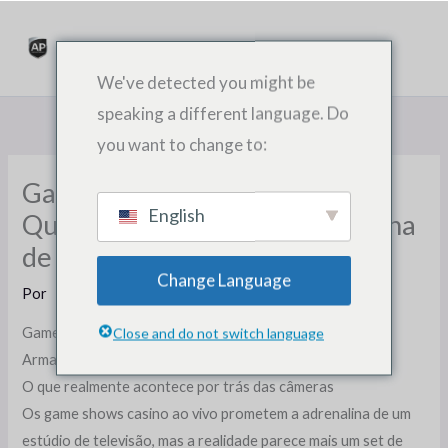
Ir
para
o
We've detected you might be
conteúdo
speaking a different language. Do
you want to change to:
Game Shows Casino ao Vivo:
English
Quando a TV Se Torna Armadilha
de Lucros
Change Language
Por
Game Shows Casino ao Vivo: Quando a TV Se Torna
Close and do not switch language
Armadilha de Lucros
O que realmente acontece por trás das câmeras
Os game shows casino ao vivo prometem a adrenalina de um
estúdio de televisão, mas a realidade parece mais um set de