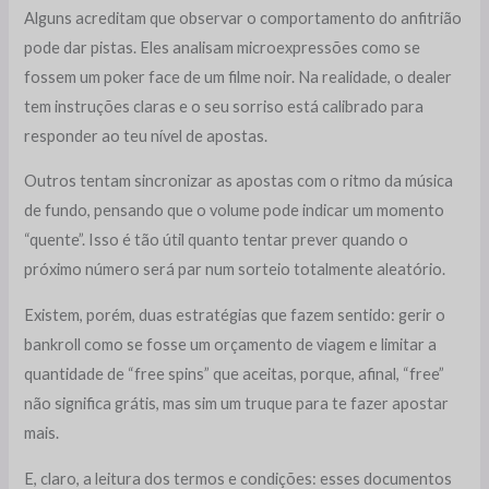
Alguns acreditam que observar o comportamento do anfitrião
pode dar pistas. Eles analisam microexpressões como se
fossem um poker face de um filme noir. Na realidade, o dealer
tem instruções claras e o seu sorriso está calibrado para
responder ao teu nível de apostas.
Outros tentam sincronizar as apostas com o ritmo da música
de fundo, pensando que o volume pode indicar um momento
“quente”. Isso é tão útil quanto tentar prever quando o
próximo número será par num sorteio totalmente aleatório.
Existem, porém, duas estratégias que fazem sentido: gerir o
bankroll como se fosse um orçamento de viagem e limitar a
quantidade de “free spins” que aceitas, porque, afinal, “free”
não significa grátis, mas sim um truque para te fazer apostar
mais.
E, claro, a leitura dos termos e condições: esses documentos