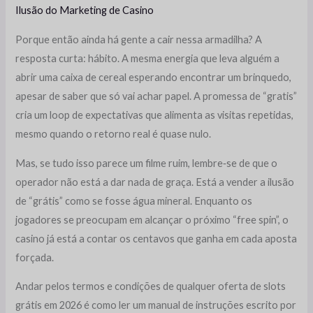
Ilusão do Marketing de Casino
Porque então ainda há gente a cair nessa armadilha? A
resposta curta: hábito. A mesma energia que leva alguém a
abrir uma caixa de cereal esperando encontrar um brinquedo,
apesar de saber que só vai achar papel. A promessa de “gratis”
cria um loop de expectativas que alimenta as visitas repetidas,
mesmo quando o retorno real é quase nulo.
Mas, se tudo isso parece um filme ruim, lembre‑se de que o
operador não está a dar nada de graça. Está a vender a ilusão
de “grátis” como se fosse água mineral. Enquanto os
jogadores se preocupam em alcançar o próximo “free spin”, o
casino já está a contar os centavos que ganha em cada aposta
forçada.
Andar pelos termos e condições de qualquer oferta de slots
grátis em 2026 é como ler um manual de instruções escrito por