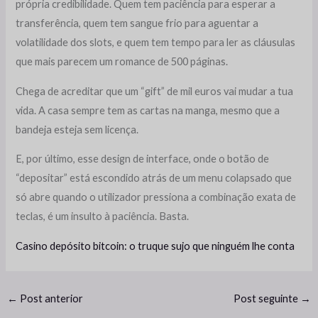
própria credibilidade. Quem tem paciência para esperar a
transferência, quem tem sangue frio para aguentar a
volatilidade dos slots, e quem tem tempo para ler as cláusulas
que mais parecem um romance de 500 páginas.
Chega de acreditar que um “gift” de mil euros vai mudar a tua
vida. A casa sempre tem as cartas na manga, mesmo que a
bandeja esteja sem licença.
E, por último, esse design de interface, onde o botão de
“depositar” está escondido atrás de um menu colapsado que
só abre quando o utilizador pressiona a combinação exata de
teclas, é um insulto à paciência. Basta.
Casino depósito bitcoin: o truque sujo que ninguém lhe conta
←
Post anterior
Post seguinte
→