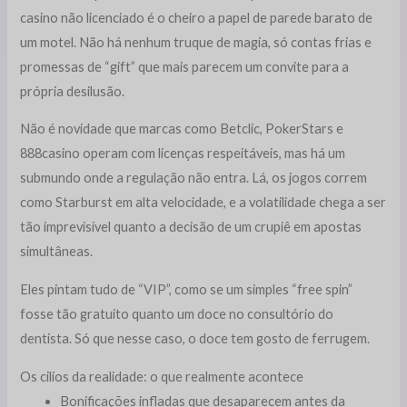
casino não licenciado é o cheiro a papel de parede barato de
um motel. Não há nenhum truque de magia, só contas frias e
promessas de “gift” que mais parecem um convite para a
própria desilusão.
Não é novidade que marcas como Betclic, PokerStars e
888casino operam com licenças respeitáveis, mas há um
submundo onde a regulação não entra. Lá, os jogos correm
como Starburst em alta velocidade, e a volatilidade chega a ser
tão imprevisível quanto a decisão de um crupiê em apostas
simultâneas.
Eles pintam tudo de “VIP”, como se um simples “free spin”
fosse tão gratuito quanto um doce no consultório do
dentista. Só que nesse caso, o doce tem gosto de ferrugem.
Os cilios da realidade: o que realmente acontece
Bonificações infladas que desaparecem antes da