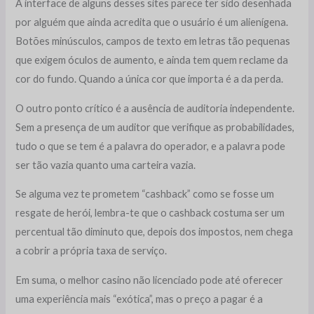
A interface de alguns desses sites parece ter sido desenhada
por alguém que ainda acredita que o usuário é um alienígena.
Botões minúsculos, campos de texto em letras tão pequenas
que exigem óculos de aumento, e ainda tem quem reclame da
cor do fundo. Quando a única cor que importa é a da perda.
O outro ponto crítico é a ausência de auditoria independente.
Sem a presença de um auditor que verifique as probabilidades,
tudo o que se tem é a palavra do operador, e a palavra pode
ser tão vazia quanto uma carteira vazia.
Se alguma vez te prometem “cashback” como se fosse um
resgate de herói, lembra-te que o cashback costuma ser um
percentual tão diminuto que, depois dos impostos, nem chega
a cobrir a própria taxa de serviço.
Em suma, o melhor casino não licenciado pode até oferecer
uma experiência mais “exótica”, mas o preço a pagar é a