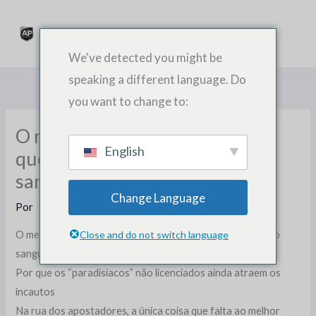
Ir
para
o
We've detected you might be
conteúdo
speaking a different language. Do
you want to change to:
O melhor casino não licenciado
English
que ainda deixa a banca no
sangue
Change Language
Por
O melhor casino não licenciado que ainda deixa a banca no
Close and do not switch language
sangue
Por que os “paradisíacos” não licenciados ainda atraem os
incautos
Na rua dos apostadores, a única coisa que falta ao melhor