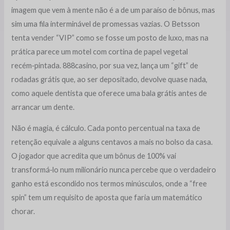
imagem que vem à mente não é a de um paraíso de bônus, mas
sim uma fila interminável de promessas vazias. O Betsson
tenta vender “VIP” como se fosse um posto de luxo, mas na
prática parece um motel com cortina de papel vegetal
recém‑pintada. 888casino, por sua vez, lança um “gift” de
rodadas grátis que, ao ser depositado, devolve quase nada,
como aquele dentista que oferece uma bala grátis antes de
arrancar um dente.
Não é magia, é cálculo. Cada ponto percentual na taxa de
retenção equivale a alguns centavos a mais no bolso da casa.
O jogador que acredita que um bônus de 100% vai
transformá‑lo num milionário nunca percebe que o verdadeiro
ganho está escondido nos termos minúsculos, onde a “free
spin” tem um requisito de aposta que faria um matemático
chorar.