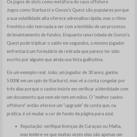
Os jogos de slots como metáfora do caos offshore
Jogos como Starburst e Gonzo’s Quest são populares porque
a sua volatilidade alta oferece adrenalina rápida, mas o ritmo
frenético não tem nada a ver com a lentidão de um processo
de levantamento de fundos. Enquanto uma rodada de Gonzo’s
Quest pode triplicar o saldo em segundos, o mesmo jogador
enfrentará um formulário de retirada que parece ter sido
escrito por alguém que ainda usa tinta guilhotina.
Eis um exemplo real: João, um jogador de 30 anos, ganha
5 000€ em um spin de Starburst, mas vê a conta congelar por
três dias porque o casino insiste em verificar a identidade com
um documento que nem ele tem em mãos. O “melhor casino
offshore” então oferece um “upgrade” de conta que, na
prática, é só mudar a cor de fundo da página para azul.
Reputação: verifique licenças de Curaçao ou Malta,
mas lembre‑se que muitas vezes elas são apenas um