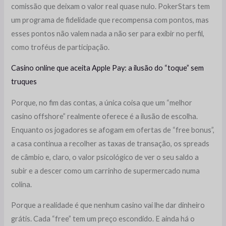
comissão que deixam o valor real quase nulo. PokerStars tem
um programa de fidelidade que recompensa com pontos, mas
esses pontos não valem nada a não ser para exibir no perfil,
como troféus de participação.
Casino online que aceita Apple Pay: a ilusão do “toque” sem
truques
Porque, no fim das contas, a única coisa que um “melhor
casino offshore” realmente oferece é a ilusão de escolha.
Enquanto os jogadores se afogam em ofertas de “free bonus”,
a casa continua a recolher as taxas de transação, os spreads
de câmbio e, claro, o valor psicológico de ver o seu saldo a
subir e a descer como um carrinho de supermercado numa
colina.
Porque a realidade é que nenhum casino vai lhe dar dinheiro
grátis. Cada “free” tem um preço escondido. E ainda há o