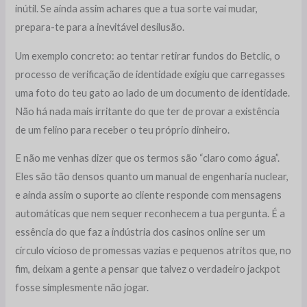
inútil. Se ainda assim achares que a tua sorte vai mudar,
prepara-te para a inevitável desilusão.
Um exemplo concreto: ao tentar retirar fundos do Betclic, o
processo de verificação de identidade exigiu que carregasses
uma foto do teu gato ao lado de um documento de identidade.
Não há nada mais irritante do que ter de provar a existência
de um felino para receber o teu próprio dinheiro.
E não me venhas dizer que os termos são “claro como água”.
Eles são tão densos quanto um manual de engenharia nuclear,
e ainda assim o suporte ao cliente responde com mensagens
automáticas que nem sequer reconhecem a tua pergunta. É a
essência do que faz a indústria dos casinos online ser um
círculo vicioso de promessas vazias e pequenos atritos que, no
fim, deixam a gente a pensar que talvez o verdadeiro jackpot
fosse simplesmente não jogar.