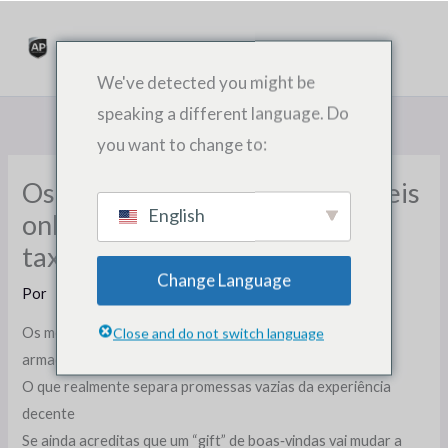
Ir
para
o
We've detected you might be
conteúdo
speaking a different language. Do
you want to change to:
Os melhores sites de caça níqueis
English
online são apenas armadilhas
taxadas como diversão
Change Language
Por
Os melhores sites de caça níqueis online são apenas
Close and do not switch language
armadilhas taxadas como diversão
O que realmente separa promessas vazias da experiência
decente
Se ainda acreditas que um “gift” de boas‑vindas vai mudar a