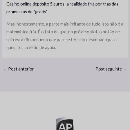
Casino online depósito 5 euros: a realidade fria por trás das
promessas de “gratis”
Mas, honestamente, a parte mais irritante de tudo isto não é a
matemática fria. É o fato de que, no próximo slot, o botão de
spin está tão pequeno que parece ter sido desenhado para
quem tem a visão de águia.
←
Post anterior
Post seguinte
→