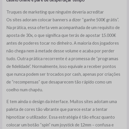
Truques de marketing que ninguém deveria acreditar
Os sites adoram colocar banners a dizer “ganhe 500€ grátis”.
Na prática, essa oferta vem acompanhada de um requisito de
aposta de 30x, o que significa que terás de apostar 15.000€
antes de poderes tocar no dinheiro. A maioria dos jogadores
não chega nem à metade desse volume e acaba por perder
tudo. Outra prática recorrente é a promessa de “programas
de fidelidade”. Normalmente, isso equivale a receber pontos
que nunca podem ser trocados por cash, apenas por criações
de “recompensas” que desaparecem tão rápido como um
coelho num chapéu.
E tem ainda o design da interface. Muitos sites adotam uma
paleta de cores tão vibrante que parece estar a tentar
hipnotizar o utilizador. Essa estratégia é tão eficaz quanto
colocar um botão “spin” num joystick de 12mm – confusa e