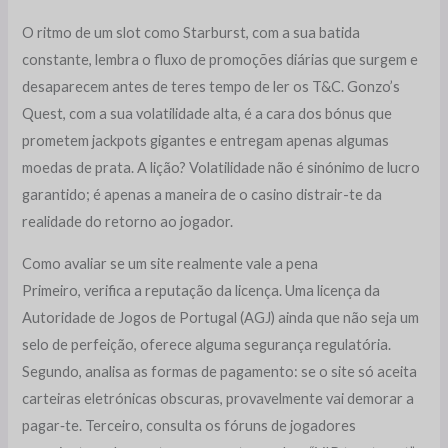
O ritmo de um slot como Starburst, com a sua batida
constante, lembra o fluxo de promoções diárias que surgem e
desaparecem antes de teres tempo de ler os T&C. Gonzo’s
Quest, com a sua volatilidade alta, é a cara dos bónus que
prometem jackpots gigantes e entregam apenas algumas
moedas de prata. A lição? Volatilidade não é sinónimo de lucro
garantido; é apenas a maneira de o casino distrair-te da
realidade do retorno ao jogador.
Como avaliar se um site realmente vale a pena
Primeiro, verifica a reputação da licença. Uma licença da
Autoridade de Jogos de Portugal (AGJ) ainda que não seja um
selo de perfeição, oferece alguma segurança regulatória.
Segundo, analisa as formas de pagamento: se o site só aceita
carteiras eletrónicas obscuras, provavelmente vai demorar a
pagar‑te. Terceiro, consulta os fóruns de jogadores