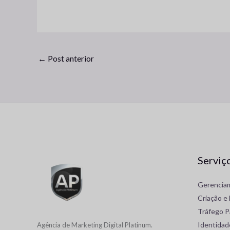
←
Post anterior
Serviç
Gerenciam
Criação e 
Tráfego P
Identidad
Agência de Marketing Digital Platinum.