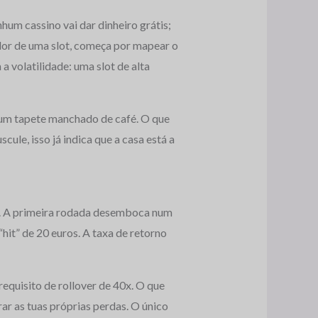
hum cassino vai dar dinheiro grátis;
or de uma slot, começa por mapear o
 volatilidade: uma slot de alta
 um tapete manchado de café. O que
ule, isso já indica que a casa está a
os. A primeira rodada desemboca num
hit” de 20 euros. A taxa de retorno
quisito de rollover de 40x. O que
ar as tuas próprias perdas. O único