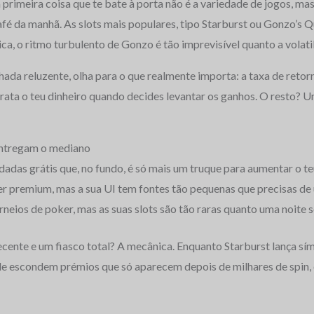
primeira coisa que te bate à porta não é a variedade de jogos, m
café da manhã. As slots mais populares, tipo Starburst ou Gonzo’s
tica, o ritmo turbulento de Gonzo é tão imprevisível quanto a vola
hada reluzente, olha para o que realmente importa: a taxa de retor
ata o teu dinheiro quando decides levantar os ganhos. O resto? 
entregam o mediano
dadas grátis que, no fundo, é só mais um truque para aumentar o t
er premium, mas a sua UI tem fontes tão pequenas que precisas de 
neios de poker, mas as suas slots são tão raras quanto uma noite 
decente e um fiasco total? A mecânica. Enquanto Starburst lança s
dade escondem prémios que só aparecem depois de milhares de spi