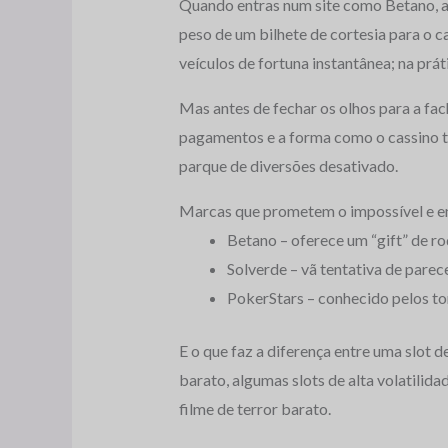
Quando entras num site como Betano, a 
peso de um bilhete de cortesia para o 
veículos de fortuna instantânea; na prá
Mas antes de fechar os olhos para a fac
pagamentos e a forma como o cassino tr
parque de diversões desativado.
Marcas que prometem o impossível e 
Betano – oferece um “gift” de ro
Solverde – vã tentativa de parec
PokerStars – conhecido pelos tor
E o que faz a diferença entre uma slot 
barato, algumas slots de alta volatili
filme de terror barato.