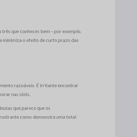
u três que conheces bem – por exemplo,
a minimiza o efeito de curto prazo das
mento razoáveis. É irritante encontrar
orar nas slots.
minutas que parece que os
 frustrante como demonstra uma total