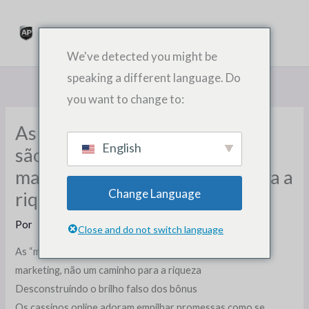
Ir
para
o
We've detected you might be
conteúdo
speaking a different language. Do
you want to change to:
As “melhores slots com bonus”
English
são apenas um truque de
marketing, não um caminho para a
Change Language
riqueza
Por
Close and do not switch language
As “melhores slots com bonus” são apenas um truque de
marketing, não um caminho para a riqueza
Desconstruindo o brilho falso dos bônus
Os cassinos online adoram empilhar promessas como se