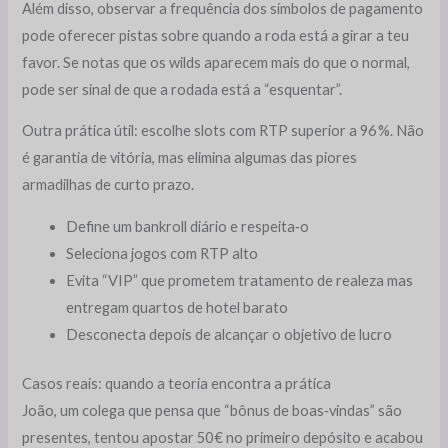
Além disso, observar a frequência dos símbolos de pagamento
pode oferecer pistas sobre quando a roda está a girar a teu
favor. Se notas que os wilds aparecem mais do que o normal,
pode ser sinal de que a rodada está a “esquentar”.
Outra prática útil: escolhe slots com RTP superior a 96 %. Não
é garantia de vitória, mas elimina algumas das piores
armadilhas de curto prazo.
Define um bankroll diário e respeita‑o
Seleciona jogos com RTP alto
Evita “VIP” que prometem tratamento de realeza mas
entregam quartos de hotel barato
Desconecta depois de alcançar o objetivo de lucro
Casos reais: quando a teoria encontra a prática
João, um colega que pensa que “bônus de boas‑vindas” são
presentes, tentou apostar 50 € no primeiro depósito e acabou