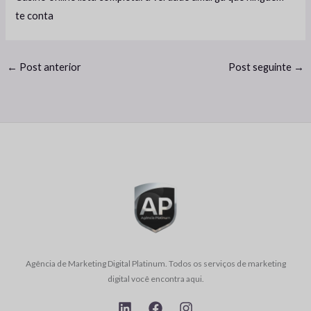
te conta
←
Post anterior
Post seguinte
→
Agência de Marketing Digital Platinum. Todos os serviços de marketing
digital você encontra aqui.