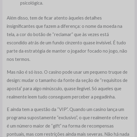
psicológica.
Além disso, tem de ficar atento àqueles detalhes
insignificantes que fazem a diferença: o nome da moeda na
tela, a cor do botão de “reclamar” que às vezes está
escondido atrás de um fundo cinzento quase invisível. É tudo
parte da estratégia de manter o jogador focado no jogo, não
nos termos.
Mas não é só isso. O casino pode usar um pequeno truque de
design: mudar o tamanho da fonte da seção de “requisitos de
aposta” para algo minúsculo, quase ilegível. Só aqueles que
realmente leem tudo conseguem perceber a pegadinha.
E ainda tem a questão da “VIP”. Quando um casino lança um
programa supostamente “exclusivo”, o que realmente oferece
é um número maior de “gift” na forma de recompensas
pontuais, mas com restrições ainda mais severas. Não há nada