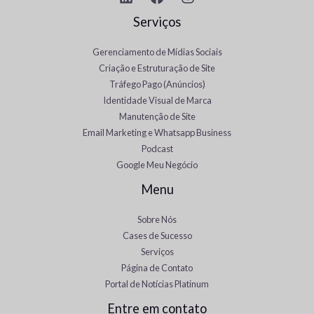
Serviços
Gerenciamento de Mídias Sociais
Criação e Estruturação de Site
Tráfego Pago (Anúncios)
Identidade Visual de Marca
Manutenção de Site
Email Marketing e Whatsapp Business
Podcast
Google Meu Negócio
Menu
Sobre Nós
Cases de Sucesso
Serviços
Página de Contato
Portal de Notícias Platinum
Entre em contato