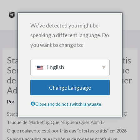
Ir
para
o
We've detected you might be
conteúdo
speaking a different language. Do
you want to change to:
Starbets Casino Free Spins Grátis
English
Sem Depósito Já 2026: O Truque
de Marketing Que Ninguém Quer
Change Language
Admitir
Por
Close and do not switch language
Starbets Casino Free Spins Grátis Sem Depósito Já 2026: O
Truque de Marketing Que Ninguém Quer Admitir
O que realmente está por trás das “ofertas grátis” em 2026
Se ainda acredita que um bônus de rodadas grátis é um