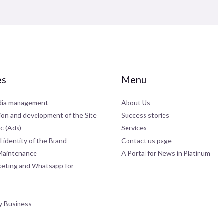
es
Menu
dia management
About Us
ion and development of the Site
Success stories
ic (Ads)
Services
 identity of the Brand
Contact us page
Maintenance
A Portal for News in Platinum
keting and Whatsapp for
y Business