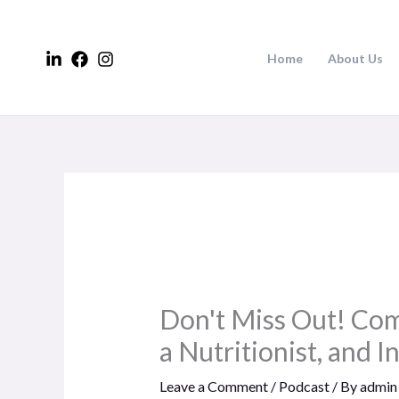
Skip
to
Home
About Us
content
Don't Miss Out! Com
a Nutritionist, and I
Leave a Comment
/
Podcast
/ By
admin