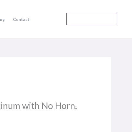
Speak to an Expert
log
Contact
tinum with No Horn,