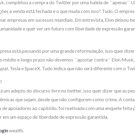
, completou a compra do Twitter por uma balela de ´´apenas´´ U
ções a venda está fechada e o que muda com isso? Tudo. O empresá
mar empresas em sucessos mundiais. Em entrevista, Elon deixou b
umanidade e quer ver um futuro com liberdade de expressão garan
presa está passando por uma grande reformulação, isso quer dizer 
o médio e longo prazo não devemos ´´apostar contra´´ Elon Musk,
al, Tesla e SpaceX. Tudo indica que não será diferente com o Twit
?
á um adepto do discurso livre no twitter, isso quer dizer que as pe
lêmicas que sejam, desde que não configurem como crime. A conta
de apoiadores ao capitólio, foi reativada com uma enquete feita p
er em um espaço de liberdade de expressão garantida.
login
wealth.