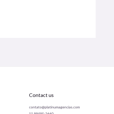
Contact us
contato@platinumagencias.com
11.99495-2660