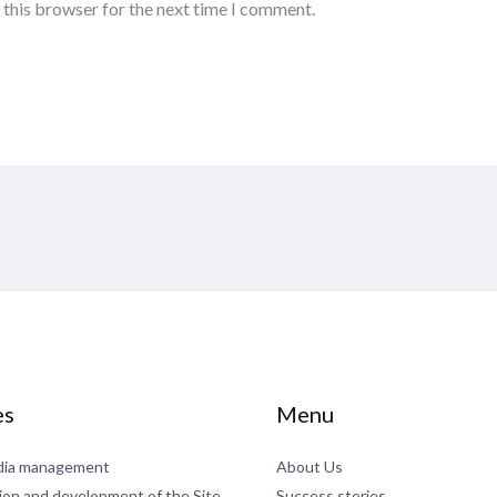
 this browser for the next time I comment.
es
Menu
dia management
About Us
ion and development of the Site
Success stories