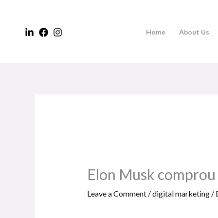
Skip
to
Home
About Us
content
Elon Musk comprou o
Leave a Comment
/
digital marketing
/ 