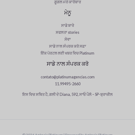
ਗੂਗਲ ਮੇਰੇ ਕਾਰੋਬਾਰ
ਮੇਨੂ
ਸਾਡੇ ਬਾਰੇ
ਸਫਲਤਾ stories
ਸੇਵਾ
ਸਾਡੇ ਨਾਲ ਸੰਪਰਕ ਕਰੋ ਸਫ਼ਾ
ਇੱਕ ਪੋਰਟਲ ਲਈ ਖਬਰ ਵਿਚ Platinum
ਸਾਡੇ ਨਾਲ ਸੰਪਰਕ ਕਰੋ
contato@platinumagencias.com
11.99495-2660
ਇਸ ਵਿਚ ਸਥਿਤ ਹੈ, ਗਲੀ ਦੇ Diana, 592, ਸਾਓ ਪੌਲੋ – SP-ਬ੍ਰਾਜ਼ੀਲ
Japanese
Chinese
Spanish
German
© 2026 Agência Platinum | Powered by Agência Platinum