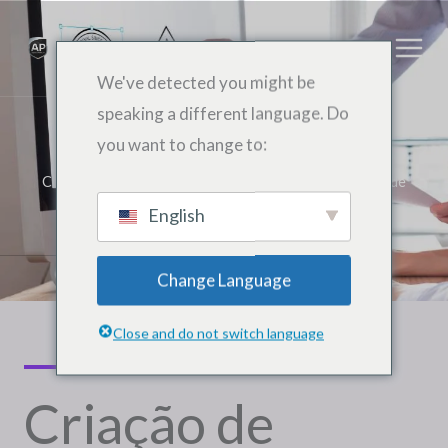
ਸਮੱਗਰੀ
ਨੂੰ
ਕਰਨ
We've detected you might be
ਲਈ
speaking a different language. Do
ਛੱਡੋ
Criação de Identidade Visual da Marca
you want to change to:
Conheça um pouco mais dos nosso pacote de criação de
identidade visual de marca!
English
Change Language
Close and do not switch language
Criação de