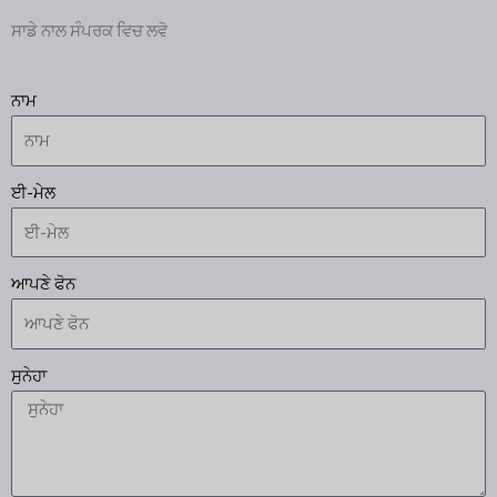
ਸਾਡੇ ਨਾਲ ਸੰਪਰਕ ਵਿਚ ਲਵੋ
ਨਾਮ
ਈ-ਮੇਲ
ਆਪਣੇ ਫੋਨ
ਸੁਨੇਹਾ