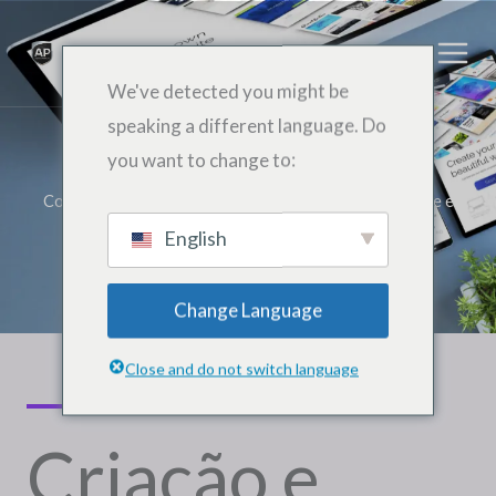
ਸਮੱਗਰੀ
ਨੂੰ
ਕਰਨ
We've detected you might be
ਲਈ
speaking a different language. Do
ਛੱਡੋ
ਰਚਨਾ ਅਤੇ ਵਿਕਾਸ ਦੇ ਸਾਈਟ
you want to change to:
Conheça um pouco mais do nosso pacote de criação de e
estruturação de site!
English
Change Language
Close and do not switch language
Criação e