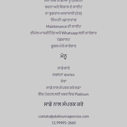
ਸਮਾਜਿਕ ਮੀਡੀਆ ਨੂੰ ਪ੍ਰਬੰਧਨ
ਰਚਨਾ ਅਤੇ ਵਿਕਾਸ ਦੇ ਸਾਈਟ
ਦਾ ਭੁਗਤਾਨ ਆਵਾਜਾਈ (ਹੋਰ)
ਦਿੱਖ ਦੀ ਪਛਾਣ ਦਾਗ
Maintenance ਦੀ ਸਾਈਟ
ਈਮੇਲ ਮਾਰਕੀਟਿੰਗ ਅਤੇ Whatsapp ਲਈ ਕਾਰੋਬਾਰ
ਪੋਡਕਾਸਟ
ਗੂਗਲ ਮੇਰੇ ਕਾਰੋਬਾਰ
ਮੇਨੂ
ਸਾਡੇ ਬਾਰੇ
ਸਫਲਤਾ stories
ਸੇਵਾ
ਸਾਡੇ ਨਾਲ ਸੰਪਰਕ ਕਰੋ ਸਫ਼ਾ
ਇੱਕ ਪੋਰਟਲ ਲਈ ਖਬਰ ਵਿਚ Platinum
ਸਾਡੇ ਨਾਲ ਸੰਪਰਕ ਕਰੋ
contato@platinumagencias.com
11.99495-2660