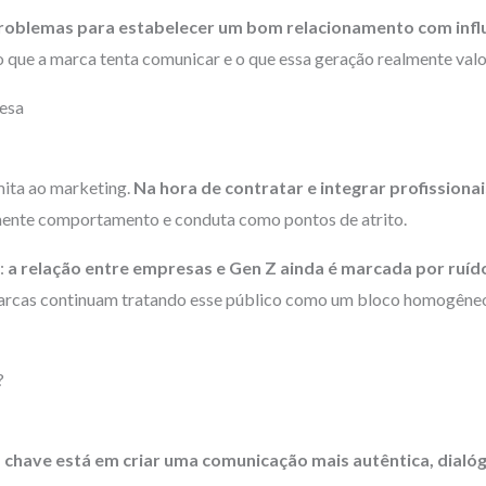
oblemas para estabelecer um bom relacionamento com infl
 que a marca tenta comunicar e o que essa geração realmente valo
esa
mita ao marketing.
Na hora de contratar e integrar profission
lmente comportamento e conduta como pontos de atrito.
:
a relação entre empresas e Gen Z ainda é marcada por ruído,
s marcas continuam tratando esse público como um bloco homogên
?
 chave está em criar uma comunicação mais autêntica, dialóg