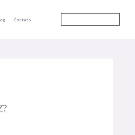
Falar com Especialista
log
Contato
Z?