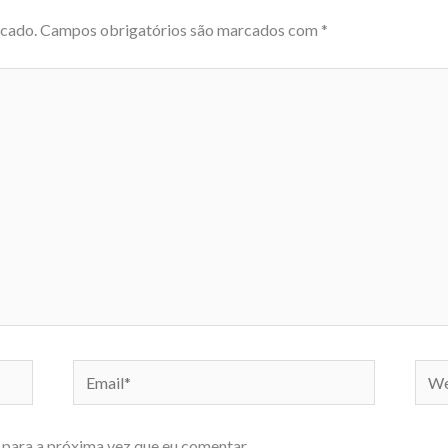
icado.
Campos obrigatórios são marcados com
*
Email*
Webs
para a próxima vez que eu comentar.