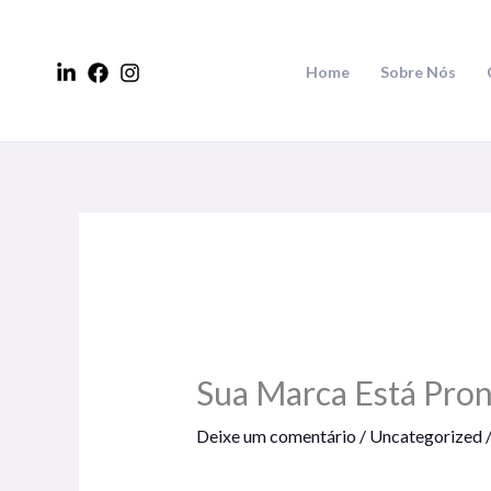
Ir
para
Home
Sobre Nós
o
conteúdo
Sua Marca Está Pron
Deixe um comentário
/
Uncategorized
/