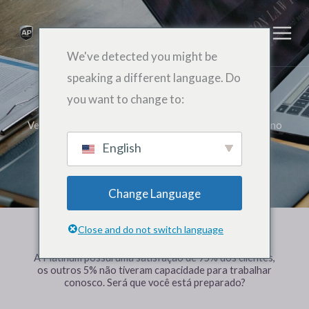
跳
至
内
We've detected you might be
容
speaking a different language. Do
成功的故事
you want to change to:
Veja alguns de nossos clientes que vêm se destacando no
mercado graças aos nossos serviços.
English
Change Language
Close and do not switch language
A Platinum possui uma satisfação de 95% dos clientes,
os outros 5% não tiveram capacidade para trabalhar
conosco. Será que você está preparado?