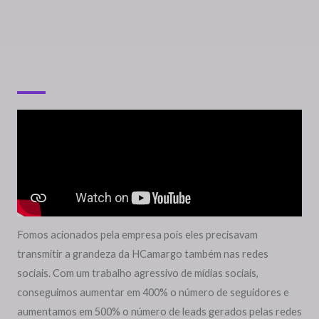
HCamargo Cenografia
A HCamargo é a empresa pioneira no ramo de Estandes e
Eventos. Com 51 anos desde sua criação, a empresa é
responsável por mais de 1 milhão de metros quadrados
construídos.
Fomos acionados pela empresa pois eles precisavam
transmitir a grandeza da HCamargo também nas redes
sociais. Com um trabalho agressivo de mídias sociais,
conseguimos aumentar em 400% o número de seguidores e
aumentamos em 500% o número de leads gerados pelas redes