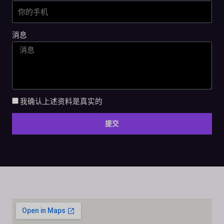
消息
我确认上述资料是真实的
提交
A
l
t
e
r
n
a