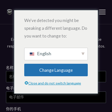
跳
至
内
We've detected you might be
容
speaking a different language. Do
Fale Conosco
you want to change to:
Explique melhor o que está precisando que nossa equipe
responderá o mais rápido possível para trabalharmos juntos.
English
名称
Change Language
Close and do not switch language
电子邮件
你的手机