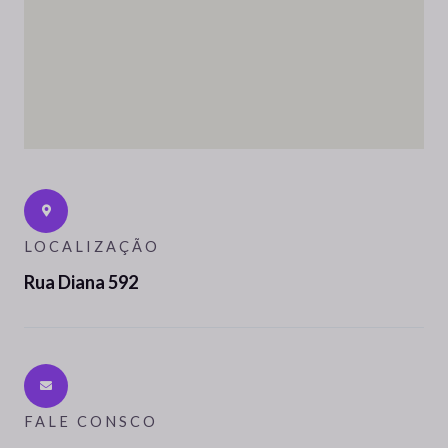
t
i
v
e
:
LOCALIZAÇÃO
Rua Diana 592
FALE CONSCO