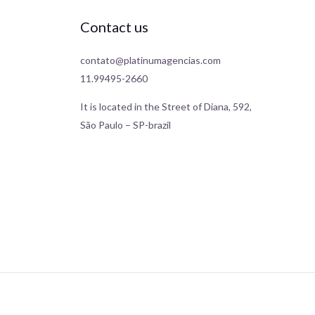
Contact us
contato@platinumagencias.com
11.99495-2660
It is located in the Street of Diana, 592,
São Paulo – SP-brazil
Japanese
Panjabi
Chinese
Spanish