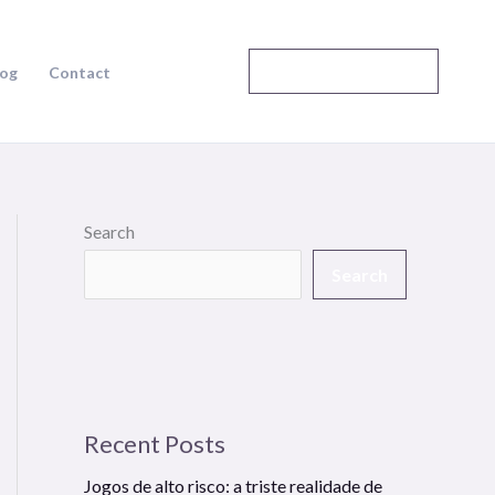
Speak to an Expert
log
Contact
Search
Search
Recent Posts
Jogos de alto risco: a triste realidade de