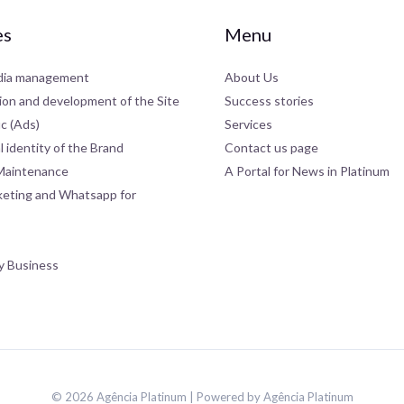
es
Menu
dia management
About Us
ion and development of the Site
Success stories
ic (Ads)
Services
 identity of the Brand
Contact us page
Maintenance
A Portal for News in Platinum
keting and Whatsapp for
y Business
© 2026 Agência Platinum | Powered by Agência Platinum