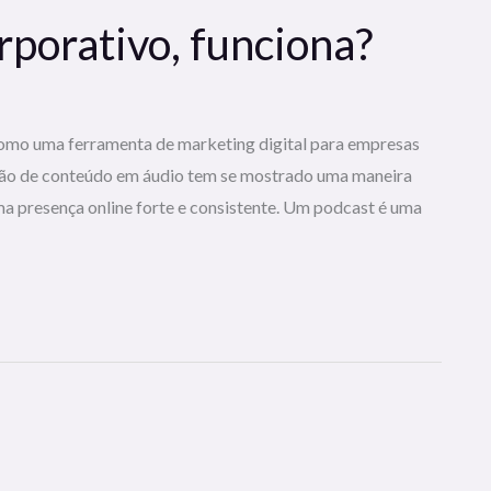
porativo, funciona?
omo uma ferramenta de marketing digital para empresas
ução de conteúdo em áudio tem se mostrado uma maneira
ma presença online forte e consistente. Um podcast é uma