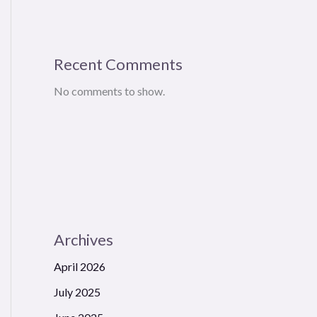
Recent Comments
No comments to show.
Archives
April 2026
July 2025