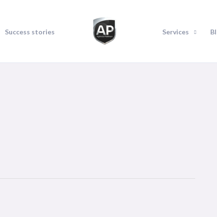
Success stories
Services
B