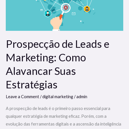
Marketing:
Como
Alavancar
Suas
Estratégias
Prospecção de Leads e
Marketing: Como
Alavancar Suas
Estratégias
Leave a Comment
/
digital marketing
/
admin
A prospecção de leads é o primeiro passo essencial para
qualquer estratégia de marketing eficaz. Porém, com a
evolução das ferramentas digitais e a ascensão da inteligência