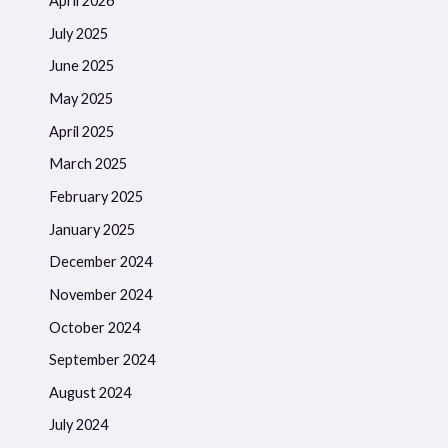
April 2026
July 2025
June 2025
May 2025
April 2025
March 2025
February 2025
January 2025
December 2024
November 2024
October 2024
September 2024
August 2024
July 2024