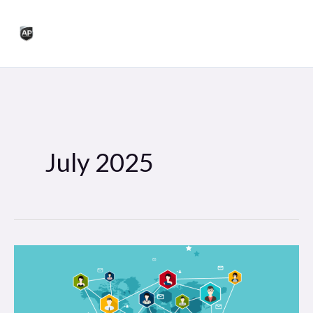
Skip
to
content
July 2025
Prospecção
de
Leads
e