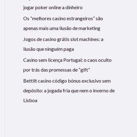
jogar poker online a dinheiro
Os “melhores casino estrangeiros” são
apenas mais uma ilusão de marketing
Jogos de casino grátis slot machines: a
ilusão que ninguém paga
Casino sem licença Portugal: o caos oculto
por trás das promessas de “gift”
Bettilt casino código bónus exclusivo sem
depósito: a jogada fria que nem o inverno de
Lisboa