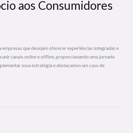
cio aos Consumidores
a empresas que desejam oferecer experiências integradas e
nir canais online e offline, proporcionando uma jornada
implementar essa estratégia e destacamos um caso de