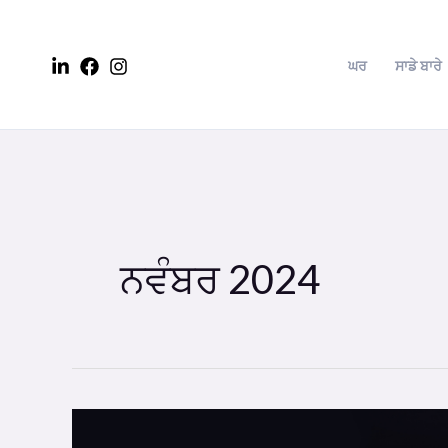
ਸਮੱਗਰੀ
ਨੂੰ
ਘਰ
ਸਾਡੇ ਬਾਰੇ
ਕਰਨ
ਲਈ
ਛੱਡੋ
ਨਵੰਬਰ 2024
Vídeo