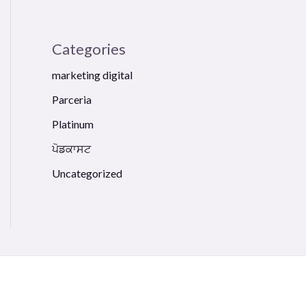
Categories
marketing digital
Parceria
Platinum
ਪੋਡਕਾਸਟ
Uncategorized