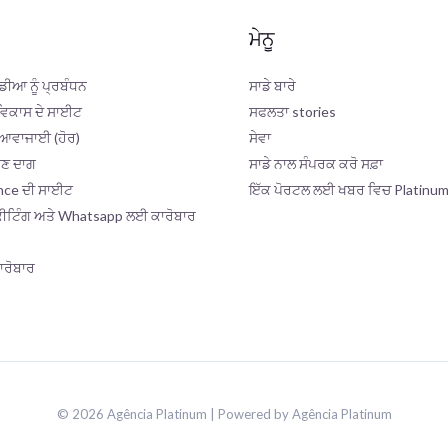
ਮੇਨੂ
ੀਆ ਨੂੰ ਪ੍ਰਬੰਧਨ
ਸਾਡੇ ਬਾਰੇ
ਵਿਕਾਸ ਦੇ ਸਾਈਟ
ਸਫਲਤਾ stories
 ਆਵਾਜਾਈ (ਹੋਰ)
ਸੇਵਾ
ਾਣ ਦਾਗ
ਸਾਡੇ ਨਾਲ ਸੰਪਰਕ ਕਰੋ ਸਫ਼ਾ
nce ਦੀ ਸਾਈਟ
ਇੱਕ ਪੋਰਟਲ ਲਈ ਖਬਰ ਵਿਚ Platinu
ੀਟਿੰਗ ਅਤੇ Whatsapp ਲਈ ਕਾਰੋਬਾਰ
ਾਰੋਬਾਰ
© 2026 Agência Platinum | Powered by Agência Platinum