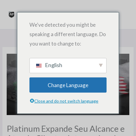
ਸਮੱਗਰੀ
ਨੂੰ
ਕਰਨ
We've detected you might be
ਲਈ
speaking a different language. Do
ਛੱਡੋ
you want to change to:
English
Change Language
Close and do not switch language
Platinum Expande Seu Alcance e