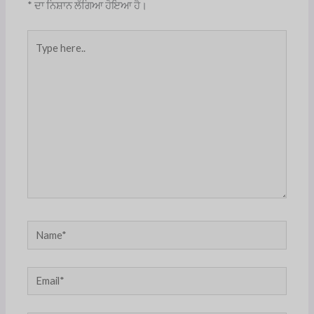
*
ਦਾ ਨਿਸ਼ਾਨ ਲੱਗਿਆ ਹੋਇਆ ਹੈ।
Type
here..
Name*
Email*