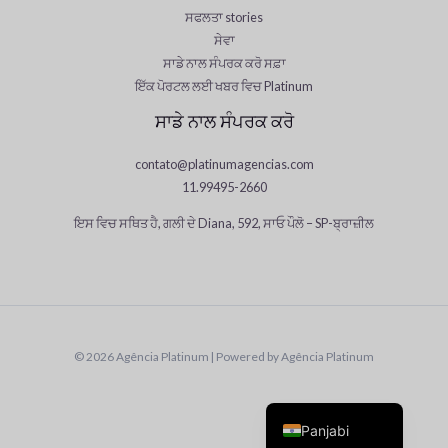
ਸਫਲਤਾ stories
ਸੇਵਾ
ਸਾਡੇ ਨਾਲ ਸੰਪਰਕ ਕਰੋ ਸਫ਼ਾ
ਇੱਕ ਪੋਰਟਲ ਲਈ ਖਬਰ ਵਿਚ Platinum
ਸਾਡੇ ਨਾਲ ਸੰਪਰਕ ਕਰੋ
contato@platinumagencias.com
11.99495-2660
ਇਸ ਵਿਚ ਸਥਿਤ ਹੈ, ਗਲੀ ਦੇ Diana, 592, ਸਾਓ ਪੌਲੋ – SP-ਬ੍ਰਾਜ਼ੀਲ
Japanese
Chinese
Spanish
German
© 2026 Agência Platinum | Powered by Agência Platinum
English
Portuguese
Panjabi