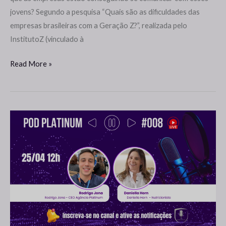
jovens? Segundo a pesquisa “Quais são as dificuldades das
empresas brasileiras com a Geração Z?”, realizada pelo
InstitutoZ (vinculado à
Read More »
不
要
错
过
了！
即
将
推
出