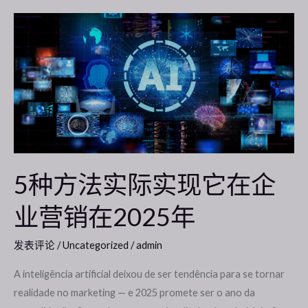
5
种
方
法
实
际
实
现
它
5种方法实际实现它在企
在
业营销在2025年
企
业
营
发表评论
/
Uncategorized
/
admin
销
A inteligência artificial deixou de ser tendência para se tornar
在
realidade no marketing — e 2025 promete ser o ano da
2025