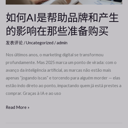
牌
和
如何AI是帮助品牌和产生
产
的影响在那些准备购买
生
的
影
发表评论
/
Uncategorized
/
admin
响
Nos últimos anos, o marketing digital se transformou
在
profundamente. Mas 2025 marca um ponto de virada: com o
那
avanço da inteligência artificial, as marcas não estão mais
些
apenas “jogando iscas” e torcendo para alguém morder — elas
准
estão indo direto ao ponto, impactando quem já está prestes a
备
comprar. Graças à IA e ao uso
购
买
Read More »