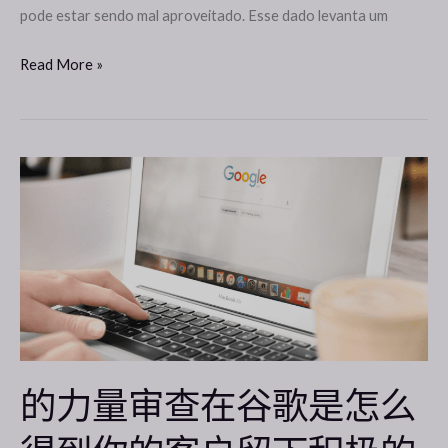
结
pode estar sendo mal aproveitado. Esse dado levanta um
果
Read More »
的
力
量
审
查
在
谷
歌
是
的力量审查在谷歌是怎么
怎
么