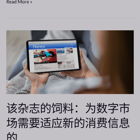
Read More »
影
响
在
数
该
字！
杂
志
的
饲
料：
为
数
字
该杂志的饲料：为数字市
市
场需要适应新的消费信息
场
需
的
要