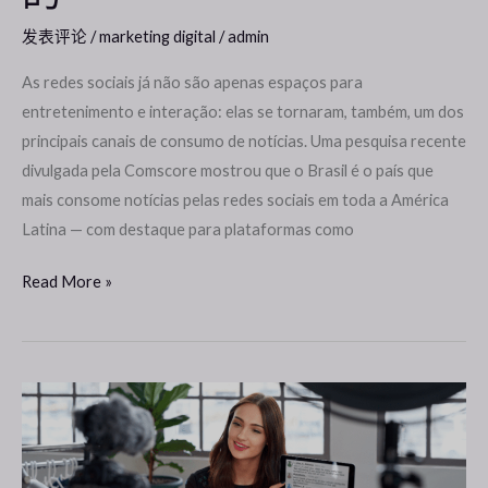
适
发表评论
/
marketing digital
/
admin
应
新
As redes sociais já não são apenas espaços para
的
entretenimento e interação: elas se tornaram, também, um dos
消
principais canais de consumo de notícias. Uma pesquisa recente
费
divulgada pela Comscore mostrou que o Brasil é o país que
信
mais consome notícias pelas redes sociais em toda a América
息
Latina — com destaque para plataformas como
的
Read More »
市
场
营
销