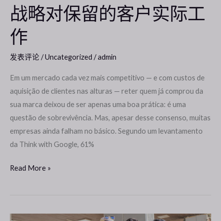
实
战略对保留的客户实际工
际
作
工
作
发表评论
/
Uncategorized
/
admin
Em um mercado cada vez mais competitivo — e com custos de
aquisição de clientes nas alturas — reter quem já comprou da
sua marca deixou de ser apenas uma boa prática: é uma
questão de sobrevivência. Mas, apesar desse consenso, muitas
empresas ainda falham no básico. Segundo um levantamento
da Think with Google, 61%
Read More »
你