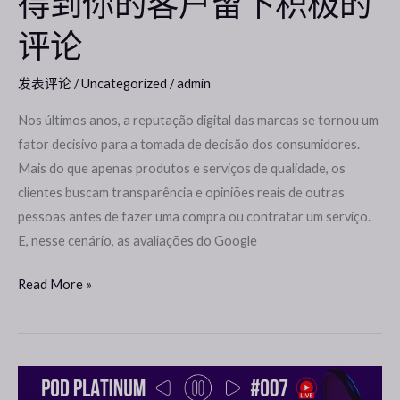
得到你的客户留下积极的
得
评论
到
你
发表评论
/
Uncategorized
/
admin
的
客
Nos últimos anos, a reputação digital das marcas se tornou um
户
fator decisivo para a tomada de decisão dos consumidores.
留
Mais do que apenas produtos e serviços de qualidade, os
下
clientes buscam transparência e opiniões reais de outras
积
pessoas antes de fazer uma compra ou contratar um serviço.
极
E, nesse cenário, as avaliações do Google
的
评
Read More »
论
不