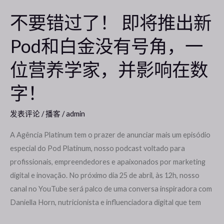
新
不要错过了！ 即将推出新
Pod
Pod和白金没有号角，一
和
白
位营养学家，并影响在数
金
没
字！
有
号
发表评论
/
播客
/
admin
角，
一
A Agência Platinum tem o prazer de anunciar mais um episódio
位
especial do Pod Platinum, nosso podcast voltado para
营
profissionais, empreendedores e apaixonados por marketing
养
digital e inovação. No próximo dia 25 de abril, às 12h, nosso
学
canal no YouTube será palco de uma conversa inspiradora com
家，
Daniella Horn, nutricionista e influenciadora digital que tem
并