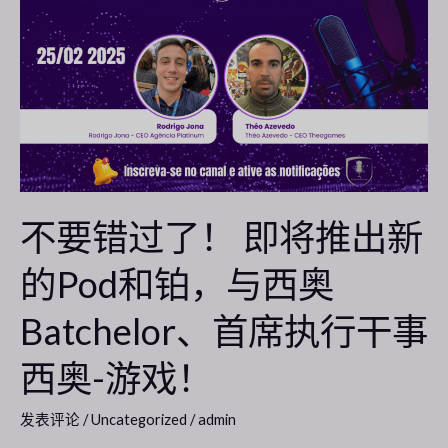
要
错
过
了！
即
将
推
出
新
不要错过了！ 即将推出新
的
的Pod和铂，与西奥
Pod
和
Batchelor、首席执行干事
铂，
与
西奥-游戏！
西
奥
发表评论
/
Uncategorized
/
admin
Batchelor、