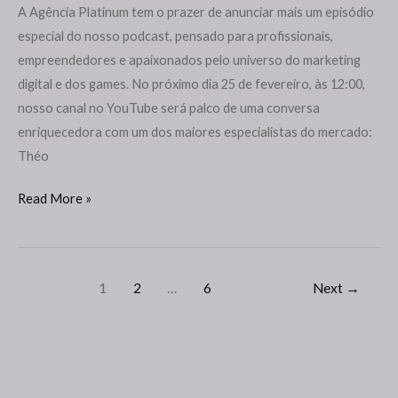
首
A Agência Platinum tem o prazer de anunciar mais um episódio
席
especial do nosso podcast, pensado para profissionais,
执
empreendedores e apaixonados pelo universo do marketing
行
digital e dos games. No próximo dia 25 de fevereiro, às 12:00,
干
nosso canal no YouTube será palco de uma conversa
事
enriquecedora com um dos maiores especialistas do mercado:
西
Théo
奥-
Read More »
游
戏！
1
2
…
6
Next
→