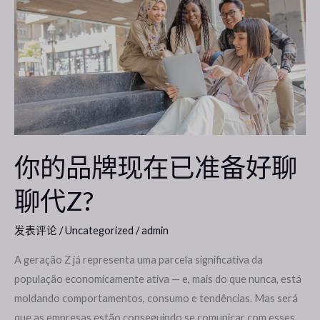
的
品
牌
现
在
已
准
备
你的品牌现在已准备好聊
好
聊代Z?
聊
聊
代
发表评论
/
Uncategorized
/
admin
Z?
A geração Z já representa uma parcela significativa da
população economicamente ativa — e, mais do que nunca, está
moldando comportamentos, consumo e tendências. Mas será
que as empresas estão conseguindo se comunicar com esses