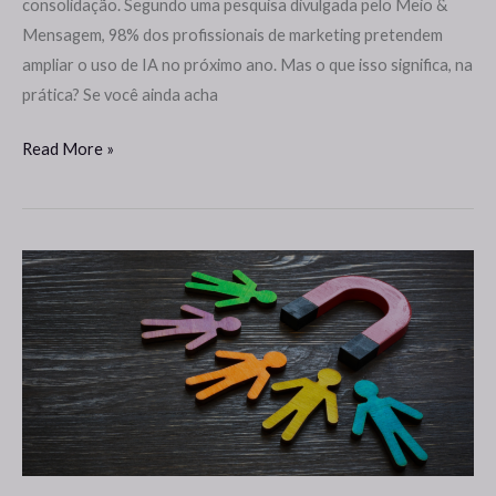
consolidação. Segundo uma pesquisa divulgada pelo Meio &
年
Mensagem, 98% dos profissionais de marketing pretendem
ampliar o uso de IA no próximo ano. Mas o que isso significa, na
prática? Se você ainda acha
Read More »
战
略
对
保
留
的
客
户