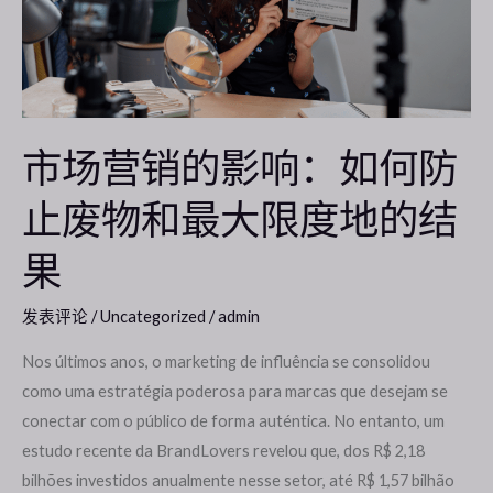
的
影
响：
如
何
市场营销的影响：如何防
防
止废物和最大限度地的结
止
废
果
物
和
发表评论
/
Uncategorized
/
admin
最
大
Nos últimos anos, o marketing de influência se consolidou
限
como uma estratégia poderosa para marcas que desejam se
度
conectar com o público de forma auténtica. No entanto, um
地
estudo recente da BrandLovers revelou que, dos R$ 2,18
的
bilhões investidos anualmente nesse setor, até R$ 1,57 bilhão