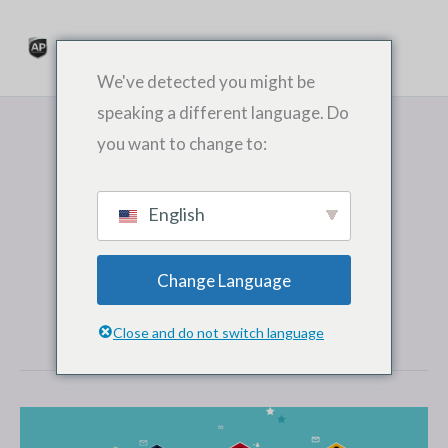
跳
至
内
We've detected you might be
容
speaking a different language. Do
you want to change to:
English
Admin
Change Language
Close and do not switch language
Prospecção
de