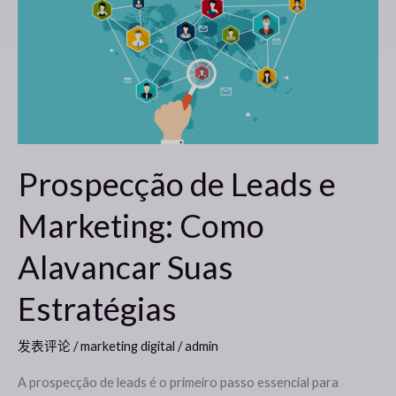
Leads
e
Marketing:
Como
Alavancar
Suas
Estratégias
Prospecção de Leads e
Marketing: Como
Alavancar Suas
Estratégias
发表评论
/
marketing digital
/
admin
A prospecção de leads é o primeiro passo essencial para