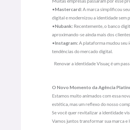
Muitas empresas passaram por esse pro
•
Mastercard:
A marca simplificou seu 
digital e modernizou a identidade sem p
•
Nubank:
Recentemente, o banco digita
aproximando-se ainda mais dos clientes
•
Instagram:
A plataforma mudou seu íc
tendências do mercado digital.
Renovar a identidade Visuaç é um pass
O Novo Momento da Agência Plati
Estamos muito animados com essa nova 
estética, mas um reflexo do nosso comp
Se você quer revitalizar a identidade v
Vamos juntos transformar sua marca e l