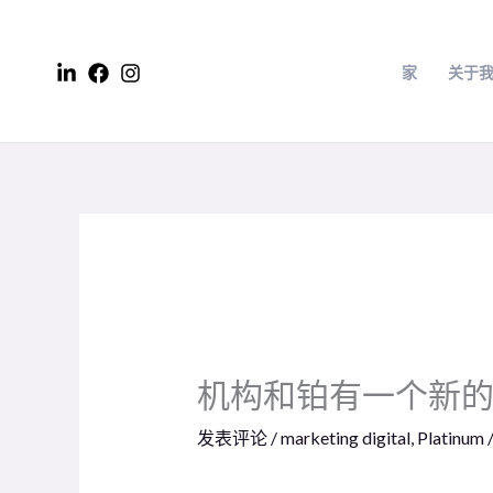
跳
至
家
关于
内
容
机构和铂有一个新
发表评论
/
marketing digital
,
Platinum