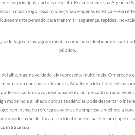
dos seus principais cartões de visita. Recentemente, na Agência P
amos o nosso logo. Essa mudança não é apenas estética — ela refle
culosamente pensado para transmitir segurança, rapidez, inovaçã
ução do logo do Instagram mostra como uma identidade visual mo
público.
etalhe, mas, na verdade, ela representa muito mais. O mercado e
nto para continuar relevantes. Atualizar a identidade visual pod
pode marcar um novo posicionamento no mercado ou uma evoluç
gn moderno e alinhado com as tendências pode despertar o intere
ogo bem pensado reforça os valores da empresa e melhora a con
 inovadoras se destacam, e a identidade visual tem um papel esse
 com Sucesso