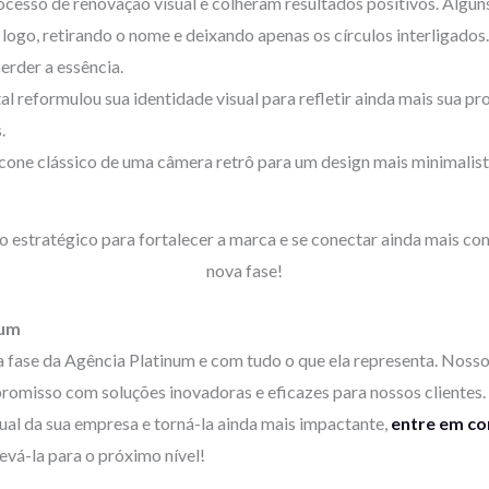
cesso de renovação visual e colheram resultados positivos. Algu
logo, retirando o nome e deixando apenas os círculos interligado
erder a essência.
l reformulou sua identidade visual para refletir ainda mais sua pr
.
one clássico de uma câmera retrô para um design mais minimalis
o estratégico para fortalecer a marca e se conectar ainda mais co
nova fase!
num
fase da Agência Platinum e com tudo o que ela representa. Noss
romisso com soluções inovadoras e eficazes para nossos clientes.
isual da sua empresa e torná-la ainda mais impactante,
entre em co
evá-la para o próximo nível!