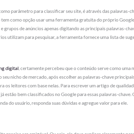
mo parâmetro para classificar seu site, é através das palavras-cha
ê tem como opção usar uma ferramenta gratuita do próprio Google
e grupos de anúncios apenas digitando as principais palavras-cha
os utilizam para pesquisar, a ferramenta fornece uma lista de suge
g digital
, certamente percebeu que o conteúdo serve como uma m
eu nicho de mercado, após escolher as palavras-chave principais 
ra os leitores com base nelas. Para escrever um artigo de qualida
já estão bem classificados no Google para essas palavras-chave. O
manda do usuário, responda suas dúvidas e agregue valor para ele.
ite precisa ser amigável. Ou seja, ela deve explicar claramente par