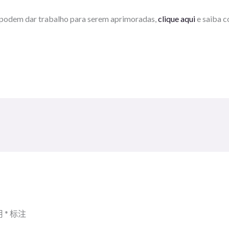
podem dar trabalho para serem aprimoradas,
clique aqui
e saiba c
用
*
标注