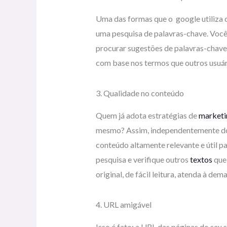
Uma das formas que o google utiliza co
uma pesquisa de palavras-chave. Voc
procurar sugestões de palavras-chave 
com base nos termos que outros usuári
3. Qualidade no conteúdo
Quem já adota estratégias de
marketin
mesmo? Assim, independentemente do s
conteúdo altamente relevante e útil pa
pesquisa e verifique outros
textos
que 
original, de fácil leitura, atenda à de
4. URL amigável
Isso é fato: a URL das páginas do seu s