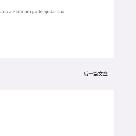
omo a Platinum pode ajudar sua
后一篇文章
→