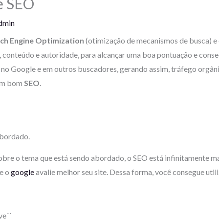
de SEO
dmin
ch Engine Optimization
(otimização de mecanismos de busca) e é 
a, conteúdo e autoridade, para alcançar uma boa pontuação e co
 no Google e em outros buscadores, gerando assim, tráfego orgâni
 um bom
SEO
.
abordado.
bre o tema que está sendo abordado, o SEO está infinitamente m
ue o
google
avalie melhor seu site. Dessa forma, você consegue util
ve´´